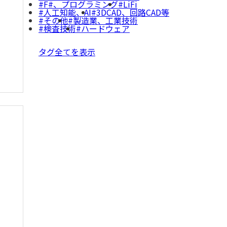
F#、プログラミング
LiFi
人工知能、AI
3DCAD、回路CAD等
その他
製造業、工業技術
検査技術
ハードウェア
タグ全てを表示