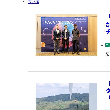
古い順
「
インフラレジリ
ニ
記