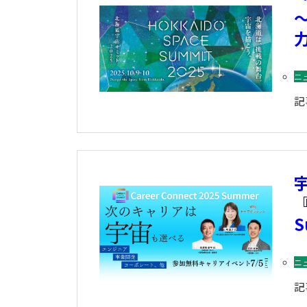
ニ
記
『
ニ
記