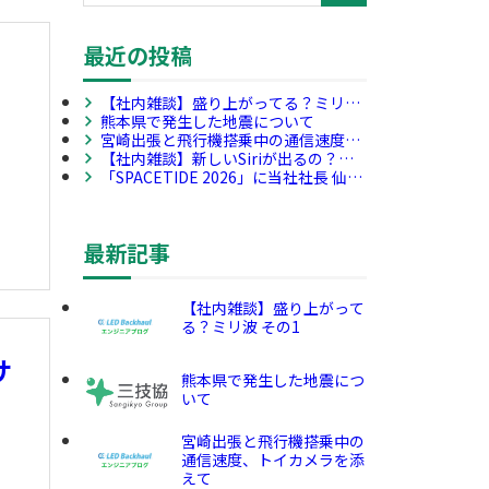
最近の投稿
支
【社内雑談】盛り上がってる？ミリ波
その1
熊本県で発生した地震について
宮崎出張と飛行機搭乗中の通信速度、
トイカメラを添えて
【社内雑談】新しいSiriが出るの？
（実はオンデバイスAIの話）その4
「SPACETIDE 2026」に当社社長 仙石
泰一が登壇しました ―宇宙産業のサプ
ライチェーン構築を議論―
最新記事
【社内雑談】盛り上がって
る？ミリ波 その1
サ
熊本県で発生した地震につ
いて
宮崎出張と飛行機搭乗中の
通信速度、トイカメラを添
えて