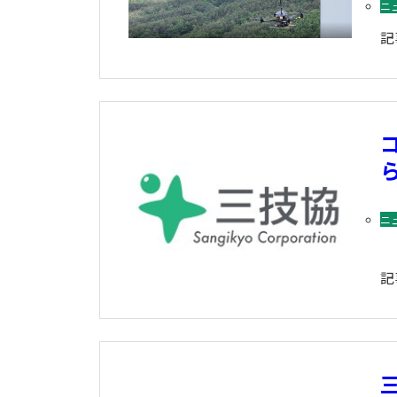
ニ
記
ニ
記