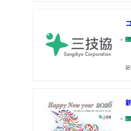
ニ
記
ニ