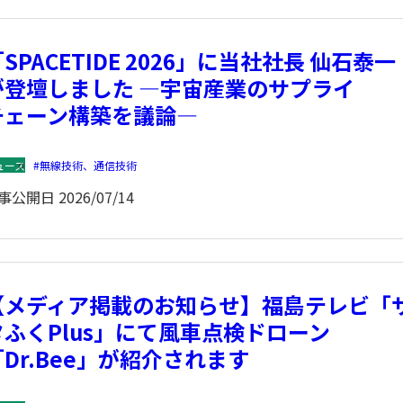
SPACETIDE 2026」に当社社長 仙石泰一
エンス
ヒトビジネス（人材・教育・技術
が登壇しました ―宇宙産業のサプライ
援）
チェーン構築を議論―
ュース
無線技術、通信技術
事公開日
2026/07/14
【メディア掲載のお知らせ】福島テレビ「
タふくPlus」にて風車点検ドローン
「Dr.Bee」が紹介されます