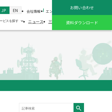
お問い合わせ
JP
EN
会社情報
エンジニアブログ
お客様専用ページ
ニュース
三技協が選ばれる理由
採用情報
ービスを探す
資料ダウンロード
危機管理対策
宇宙ビジネス