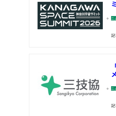
ニ
記
ニ
記