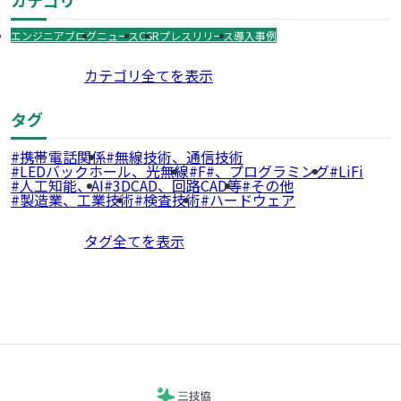
エンジニアブログ
ニュース
CSR
プレスリリース
導入事例
カテゴリ全てを表示
タグ
携帯電話関係
無線技術、通信技術
LEDバックホール、光無線
F#、プログラミング
LiFi
人工知能、AI
3DCAD、回路CAD等
その他
製造業、工業技術
検査技術
ハードウェア
タグ全てを表示