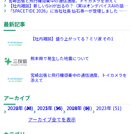
宮崎出張と飛行機搭乗中の通信速度、トイカメラを添えて
【社内雑談】新しいSiriが出るの？（実はオンデバイスAIの話）
その4
「SPACETIDE 2026」に当社社長 仙石泰一が登壇しました ―宇
宙産業のサプライチェーン構築を議論―
最新記事
【社内雑談】盛り上がってる？ミリ波 その1
熊本県で発生した地震について
宮崎出張と飛行機搭乗中の通信速度、トイカメラを
添えて
アーカイブ
2026年 (40)
2022年 (24)
2025年 (54)
2021年 (16)
2024年 (63)
2008年 (1)
2023年 (51)
アーカイブ全てを表示
カテゴリ