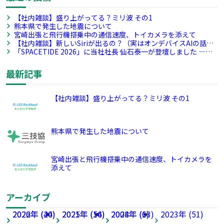
【社内雑談】盛り上がってる？ミリ波 その1
熊本県で発生した地震について
宮崎出張と飛行機搭乗中の通信速度、トイカメラを添えて
【社内雑談】新しいSiriが出るの？（実はオンデバイスAIの話）
その4
「SPACETIDE 2026」に当社社長 仙石泰一が登壇しました ―宇
宙産業のサプライチェーン構築を議論―
最新記事
【社内雑談】盛り上がってる？ミリ波 その1
熊本県で発生した地震について
宮崎出張と飛行機搭乗中の通信速度、トイカメラを
添えて
アーカイブ
2026年 (40)
2022年 (24)
2025年 (54)
2021年 (16)
2024年 (63)
2008年 (1)
2023年 (51)