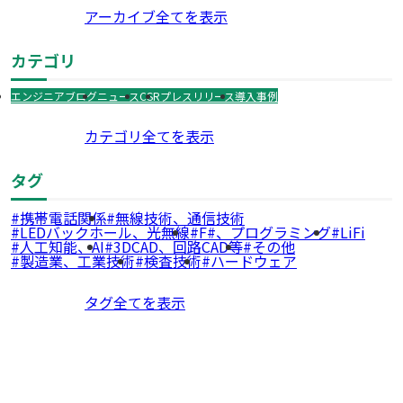
アーカイブ全てを表示
カテゴリ
エンジニアブログ
ニュース
CSR
プレスリリース
導入事例
カテゴリ全てを表示
タグ
携帯電話関係
無線技術、通信技術
LEDバックホール、光無線
F#、プログラミング
LiFi
人工知能、AI
3DCAD、回路CAD等
その他
製造業、工業技術
検査技術
ハードウェア
タグ全てを表示