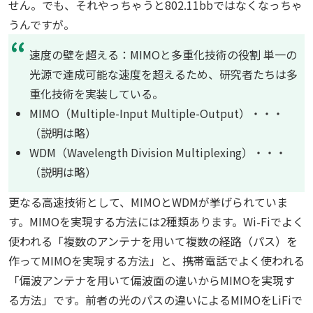
せん。でも、それやっちゃうと802.11bbではなくなっちゃ
うんですが。
速度の壁を超える：MIMOと多重化技術の役割 単一の
光源で達成可能な速度を超えるため、研究者たちは多
重化技術を実装している。
MIMO（Multiple-Input Multiple-Output）・・・
（説明は略）
WDM（Wavelength Division Multiplexing）・・・
（説明は略）
更なる高速技術として、MIMOとWDMが挙げられていま
す。MIMOを実現する方法には2種類あります。Wi-Fiでよく
使われる「複数のアンテナを用いて複数の経路（パス）を
作ってMIMOを実現する方法」と、携帯電話でよく使われる
「偏波アンテナを用いて偏波面の違いからMIMOを実現す
る方法」です。前者の光のパスの違いによるMIMOをLiFiで