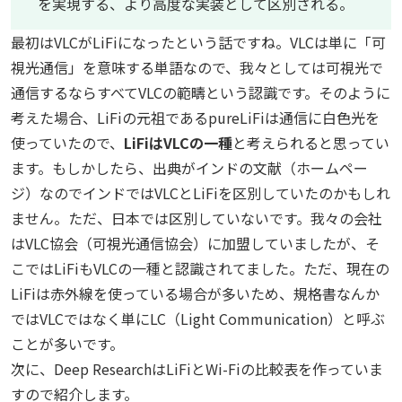
を実現する、より高度な実装として区別される。
最初はVLCがLiFiになったという話ですね。VLCは単に「可
視光通信」を意味する単語なので、我々としては可視光で
通信するならすべてVLCの範疇という認識です。そのように
考えた場合、LiFiの元祖であるpureLiFiは通信に白色光を
使っていたので、
LiFiはVLCの一種
と考えられると思ってい
ます。もしかしたら、出典がインドの文献（ホームペー
ジ）なのでインドではVLCとLiFiを区別していたのかもしれ
ません。ただ、日本では区別していないです。我々の会社
はVLC協会（可視光通信協会）に加盟していましたが、そ
こではLiFiもVLCの一種と認識されてました。ただ、現在の
LiFiは赤外線を使っている場合が多いため、規格書なんか
ではVLCではなく単にLC（Light Communication）と呼ぶ
ことが多いです。
次に、Deep ResearchはLiFiとWi-Fiの比較表を作っていま
すので紹介します。