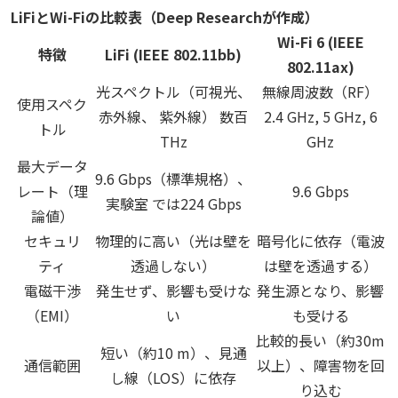
LiFiとWi-Fiの比較表（Deep Researchが作成）
Wi-Fi 6 (IEEE
特徴
LiFi (IEEE 802.11bb)
802.11ax)
光スペクトル（可視光、
無線周波数（RF）
使用スペク
赤外線、 紫外線） 数百
2.4 GHz, 5 GHz, 6
トル
THz
GHz
最大データ
9.6 Gbps（標準規格）、
レート（理
9.6 Gbps
実験室 では224 Gbps
論値）
セキュリ
物理的に高い（光は壁を
暗号化に依存（電波
ティ
透過しない）
は壁を透過する）
電磁干渉
発生せず、影響も受けな
発生源となり、影響
（EMI）
い
も受ける
比較的長い（約30m
短い（約10 m）、見通
通信範囲
以上）、障害物を回
し線（LOS）に依存
り込む