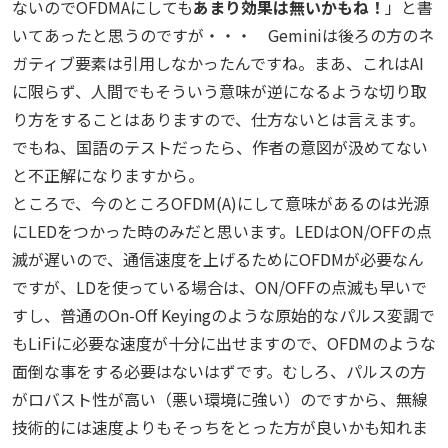
ないのでOFDMAにしても
あまり効果は無いかもね！
」と書
いてあったと思うのですが・・・ Geminiは後ろの方のネ
ガティブ要素は引用しなかったんですね。まあ、これはAI
に限らず、人間でもそういう意味が逆になるような切り取
り方をすることはありますので、仕方ないとは言えます。
でもね、国語のテストだったら、作者の意図が汲めてない
と不正解になりますから。
ところで、今のところOFDM(A)にして意味があるのは光源
にLEDをつかった時のみだと思います。LEDはON/OFFの点
滅が遅いので、通信速度を上げるためにOFDMが必要なん
ですが、LDを使っている場合は、ON/OFFの点滅も早いで
すし、普通のOn-Off Keyingのような原始的なパルス変調で
もLiFiに必要な速度が十分に出せますので、OFDMのような
面倒な事をする必要はないはずです。むしろ、パルスの方
がロバスト性が高い（悪い環境に強い）のですから、無線
技術的には速度よりもそっちをとった方が良いかも知れま