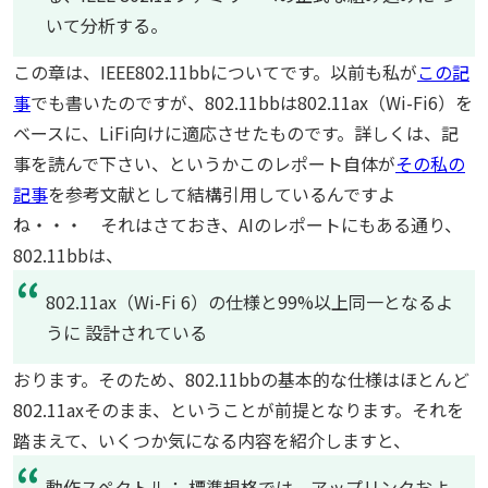
いて分析する。
この章は、IEEE802.11bbについてです。以前も私が
この記
事
でも書いたのですが、802.11bbは802.11ax（Wi-Fi6）を
ベースに、LiFi向けに適応させたものです。詳しくは、記
事を読んで下さい、というかこのレポート自体が
その私の
記事
を参考文献として結構引用しているんですよ
ね・・・ それはさておき、AIのレポートにもある通り、
802.11bbは、
802.11ax（Wi-Fi 6）の仕様と99%以上同一となるよ
うに 設計されている
おります。そのため、802.11bbの基本的な仕様はほとんど
802.11axそのまま、ということが前提となります。それを
踏まえて、いくつか気になる内容を紹介しますと、
動作スペクトル： 標準規格では、アップリンクおよ