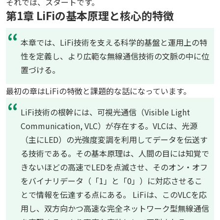
それでは、スタートです。
第1章 LiFiの基本原理と核心的特徴
本章では、LiFi技術を支える科学的基盤と運用上の特
性を定義し、より広範な無線通信技術の文脈の中に位
置づける。
最初の章はLiFiの特徴と課題的な話になっています。
LiFi技術の根幹には、可視光通信（Visible Light
Communication, VLC）が存在する。VLCは、光源
（主にLED）の光強度変調を利用してデータを伝送す
る技術である。その基本原理は、人間の目には知覚で
きないほどの高速でLEDを点滅させ、そのオン・オフ
をバイナリデータ（「1」と「0」）に対応させるこ
とで情報を伝達する点にある。 LiFiは、このVLCを応
用し、双方向かつ高速な完全ネットワーク型無線通信