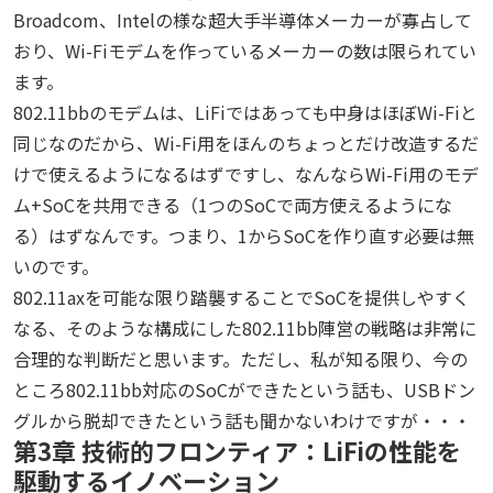
Broadcom、Intelの様な超大手半導体メーカーが寡占して
おり、Wi-Fiモデムを作っているメーカーの数は限られてい
ます。
802.11bbのモデムは、LiFiではあっても中身はほぼWi-Fiと
同じなのだから、Wi-Fi用をほんのちょっとだけ改造するだ
けで使えるようになるはずですし、なんならWi-Fi用のモデ
ム+SoCを共用できる（1つのSoCで両方使えるようにな
る）はずなんです。つまり、1からSoCを作り直す必要は無
いのです。
802.11axを可能な限り踏襲することでSoCを提供しやすく
なる、そのような構成にした802.11bb陣営の戦略は非常に
合理的な判断だと思います。ただし、私が知る限り、今の
ところ802.11bb対応のSoCができたという話も、USBドン
グルから脱却できたという話も聞かないわけですが・・・
第3章 技術的フロンティア：LiFiの性能を
駆動するイノベーション