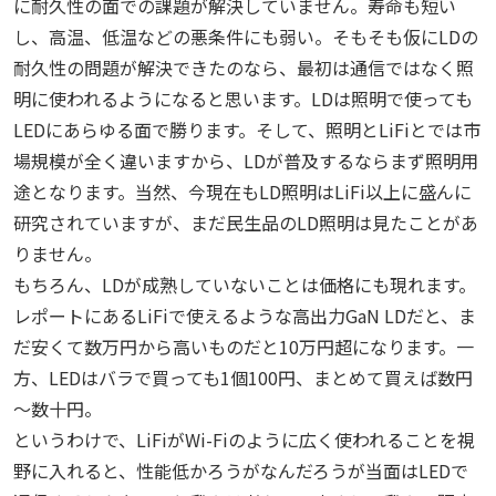
に耐久性の面での課題が解決していません。寿命も短い
し、高温、低温などの悪条件にも弱い。そもそも仮にLDの
耐久性の問題が解決できたのなら、最初は通信ではなく照
明に使われるようになると思います。LDは照明で使っても
LEDにあらゆる面で勝ります。そして、照明とLiFiとでは市
場規模が全く違いますから、LDが普及するならまず照明用
途となります。当然、今現在もLD照明はLiFi以上に盛んに
研究されていますが、まだ民生品のLD照明は見たことがあ
りません。
もちろん、LDが成熟していないことは価格にも現れます。
レポートにあるLiFiで使えるような高出力GaN LDだと、ま
だ安くて数万円から高いものだと10万円超になります。一
方、LEDはバラで買っても1個100円、まとめて買えば数円
～数十円。
というわけで、LiFiがWi-Fiのように広く使われることを視
野に入れると、性能低かろうがなんだろうが当面はLEDで