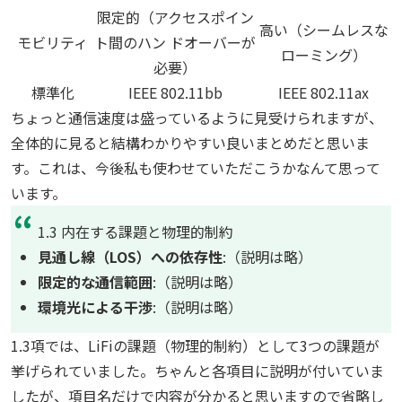
限定的（アクセスポイン
高い（シームレスな
モビリティ
ト間のハン ドオーバーが
ローミング）
必要）
標準化
IEEE 802.11bb
IEEE 802.11ax
ちょっと通信速度は盛っているように見受けられますが、
全体的に見ると結構わかりやすい良いまとめだと思いま
す。これは、今後私も使わせていただこうかなんて思って
います。
1.3 内在する課題と物理的制約
見通し線（LOS）への依存性
:（説明は略）
限定的な通信範囲
:（説明は略）
環境光による干渉
:（説明は略）
1.3項では、LiFiの課題（物理的制約）として3つの課題が
挙げられていました。ちゃんと各項目に説明が付いていま
したが、項目名だけで内容が分かると思いますので省略し