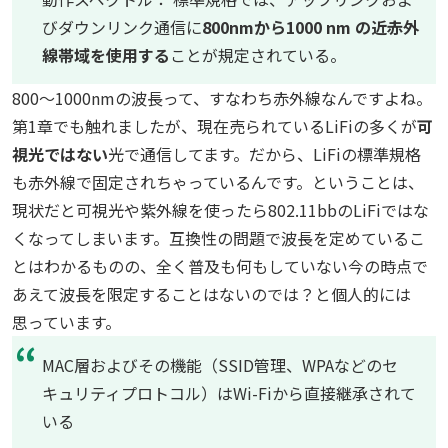
びダウンリンク通信に
800nmから1000 nm の近赤外
線帯域を使用する
ことが規定されている。
800～1000nmの波長って、すなわち赤外線なんですよね。
第1章でも触れましたが、現在売られているLiFiの多くが
可
視光ではない
光で通信してます。だから、LiFiの標準規格
も赤外線で固定されちゃっているんです。ということは、
現状だと可視光や紫外線を使ったら802.11bbのLiFiではな
くなってしまいます。互換性の問題で波長を定めているこ
とはわかるものの、全く普及も何もしていない今の時点で
あえて波長を限定することはないのでは？と個人的には
思っています。
MAC層およびその機能（SSID管理、WPAなどのセ
キュリティプロトコル）はWi-Fiから直接継承されて
いる