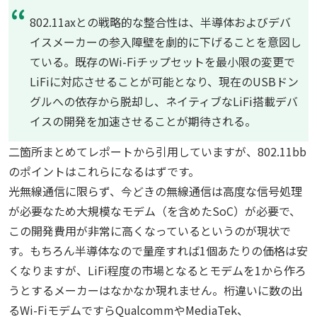
802.11axとの戦略的な整合性は、半導体およびデバ
イスメーカーの参入障壁を劇的に下げることを意図し
ている。既存のWi-Fiチップセットを最小限の変更で
LiFiに対応させることが可能となり、現在のUSBドン
グルへの依存から脱却し、ネイティブなLiFi搭載デバ
イスの開発を加速させることが期待される。
二箇所まとめてレポートから引用していますが、802.11bb
のポイントはこれらになるはずです。
光無線通信に限らず、今どきの無線通信は高度な信号処理
が必要なため大規模なモデム（を含めたSoC）が必要で、
この開発費用が非常に高くなっているというのが現状で
す。もちろん半導体なので量産すれば1個あたりの価格は安
くなりますが、LiFi程度の市場となるとモデムを1から作ろ
うとするメーカーはなかなか現れません。桁違いに数の出
るWi-FiモデムですらQualcommやMediaTek、