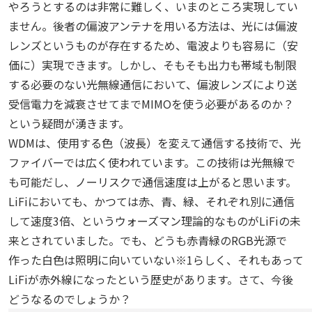
やろうとするのは非常に難しく、いまのところ実現してい
ません。後者の偏波アンテナを用いる方法は、光には偏波
レンズというものが存在するため、電波よりも容易に（安
価に）実現できます。しかし、そもそも出力も帯域も制限
する必要のない光無線通信において、偏波レンズにより送
受信電力を減衰させてまでMIMOを使う必要があるのか？
という疑問が湧きます。
WDMは、使用する色（波長）を変えて通信する技術で、光
ファイバーでは広く使われています。この技術は光無線で
も可能だし、ノーリスクで通信速度は上がると思います。
LiFiにおいても、かつては赤、青、緑、それぞれ別に通信
して速度3倍、というウォーズマン理論的なものがLiFiの未
来とされていました。でも、どうも赤青緑のRGB光源で
作った白色は照明に向いていない※1らしく、それもあって
LiFiが赤外線になったという歴史があります。さて、今後
どうなるのでしょうか？