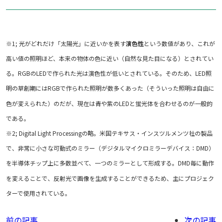
※1; 光がどれだけ「太陽光」に近いかを表す
演色性
という数値があり、これが
高い値の照明ほど、本来の物体の色に近い（自然な見た目になる）とされてい
る。RGBのLEDで作られた光は演色性が低いとされている。そのため、LED照
明の草創期にはRGBで作られた照明が数多くあった（そういった照明は自由に
色が変えられた）のだが、現在は青や紫のLEDと蛍光体を合わせるのが一般的
である。
※2; Digital Light Processingの略。米国テキサス・インスツルメンツ社の製品
で、非常に小さな可動式のミラー（デジタルマイクロミラーデバイス：DMD）
を半導体チップ上に多数並べて、一つのミラーとして形成する。DMD毎に動作
を変えることで、反射光で画像を生成することができるため、主にプロジェク
ターで使用されている。
前の記事
次の記事