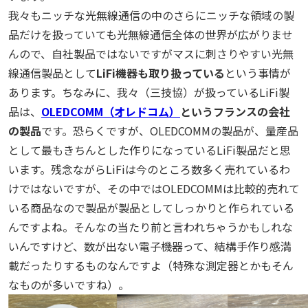
我々もニッチな光無線通信の中のさらにニッチな領域の製
品だけを扱っていても光無線通信全体の世界が広がりませ
んので、自社製品ではないですがマスに刺さりやすい光無
線通信製品として
LiFi機器も取り扱っている
という事情が
あります。ちなみに、我々（三技協）が扱っているLiFi製
品は、
OLEDCOMM（オレドコム）
というフランスの会社
の製品
です。恐らくですが、OLEDCOMMの製品が、量産品
として最もきちんとした作りになっているLiFi製品だと思
います。残念ながらLiFiは今のところ数多く売れているわ
けではないですが、その中ではOLEDCOMMは比較的売れて
いる商品なので製品が製品としてしっかりと作られている
んですよね。そんなの当たり前と言われちゃうかもしれな
いんですけど、数が出ない電子機器って、結構手作り感満
載だったりするものなんですよ（特殊な測定器とかもそん
なものが多いですね）。