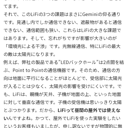
てます。
それで、このLiFiの3つの課題はまさにGeminiの仰る通り
です。見通し内でしか通信できない、遮蔽物があると通信
できない、通信範囲も狭い、これらはLiFiの大きな課題で
はあります。そして、忘れがちですが影響が大きいのが
「環境光による干渉」です。光無線通信、特にLiFiの最大
の敵は太陽光になります。
例えば、弊社の製品である”LEDバックホール”は2点間を結
ぶ、Point to Pointの通信機器です。そのため、通信の方
向は地面に平行になることがほとんどで、受信部に太陽光
が入ることは少なく、太陽光の影響を受けにくいです。で
も、LiFiは、親機が天井、子機が地面の上、といった地面
に対して垂直な通信です。子機の受信機は思いっきり太陽
とぶつかります。だから、
LiFiって昼間の屋外では使えな
い
んですよね。かつて、屋外でLiFiを使った実験をしたい
というお客様もいましたが、申し訳ないですが物理的に無