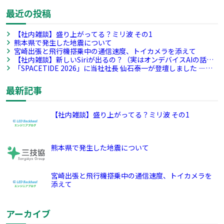
最近の投稿
【社内雑談】盛り上がってる？ミリ波 その1
熊本県で発生した地震について
宮崎出張と飛行機搭乗中の通信速度、トイカメラを添えて
【社内雑談】新しいSiriが出るの？（実はオンデバイスAIの話）
その4
「SPACETIDE 2026」に当社社長 仙石泰一が登壇しました ―宇
宙産業のサプライチェーン構築を議論―
最新記事
【社内雑談】盛り上がってる？ミリ波 その1
熊本県で発生した地震について
宮崎出張と飛行機搭乗中の通信速度、トイカメラを
添えて
アーカイブ