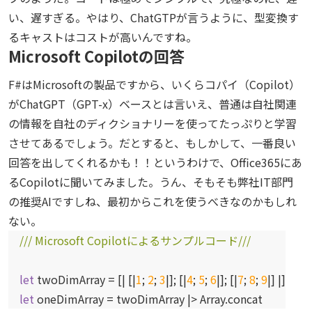
い、遅すぎる。やはり、ChatGTPが言うように、型変換す
るキャストはコストが高いんですね。
Microsoft Copilotの回答
F#はMicrosoftの製品ですから、いくらコパイ（Copilot）
がChatGPT（GPT-x）ベースとは言いえ、普通は自社関連
の情報を自社のディクショナリーを使ってたっぷりと学習
させてあるでしょう。だとすると、もしかして、一番良い
回答を出してくれるかも！！というわけで、Office365にあ
るCopilotに聞いてみました。うん、そもそも弊社IT部門
の推奨AIですしね、最初からこれを使うべきなのかもしれ
ない。
/// Microsoft Copilotによるサンプルコード///
let
twoDimArray = [| [|
1
;
2
;
3
|]; [|
4
;
5
;
6
|]; [|
7
;
8
;
9
|] |]
let
oneDimArray = twoDimArray |> Array.concat