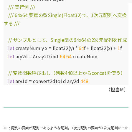
/// 実行例 ///
/// 64x64 要素の型Single(Float32)で、1次元配列へ変換
する ///
// サンプルとして、Single型の64x64の2次元配列を作成
let
createNum y x = float32(y) *
64
f + float32(x) +
1
f
let
ary2d = Array2D.init
64
64
createNum
// 変換関数呼び出し（列数448以上からconcatを使う）
let
ary1d = convert2dto1d ary2d
448
（担当M）
※1; 配列の要素が配列であるような配列。1次元配列の要素が1次元配列だった