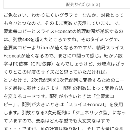
ご免なさい、わかりにくいグラフで。なんか、対数とって
も今ひとつなので、そのまま実数で表示しています。で、
要素毎コピーとスライス+concatの処理時間が逆転するの
は、列数448を超えたところですね。そのタイミングで、
全要素コピーよりiteriが速くなるのですが、結局スライス
+concatが速くなるので、まさに中間って感じ。細かい数
字はPC依存（CPU依存）なんでしょうけど、分岐点はざっ
くりとこの程度のサイズだと思っていただければ。
といわけで、2次元配列を1次元配列に変換するためのコー
ドを最後に載せておきます。配列の列数によって変換方法
を変えるコードです。配列が小さいときは「全要素コ
ピー」、配列が大きいときは「スライス+concat」を使用
します。引数となる2次元配列は「ジェネリック型」になっ
ていますので、要素はどんな型でも大丈夫なはずで
す・・・ですが、AIの計算は繰り返し、そして大量になる