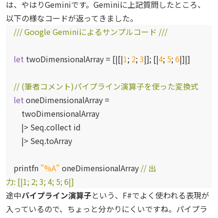
は、やはりGeminiです。Geminiに上記質問したところ、
以下の様なコードが返ってきました。
/// Google Geminiによるサンプルコード ///
let
twoDimensionalArray = [|[|
1
;
2
;
3
|]; [|
4
;
5
;
6
|]|]
// (筆者コメント)パイプライン演算子を使った変換式
let
oneDimensionalArray =
twoDimensionalArray
|> Seq.collect id
|> Seq.toArray
printfn
"%A"
oneDimensionalArray
// 出
力: [|1; 2; 3; 4; 5; 6|]
途中
パイプライン演算子
という、F#でよく使われる表現が
入っているので、ちょっと分かりにくいですね。パイプラ