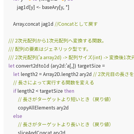
jag1d[y] <- baseAry[y, *]
Array.concat jag1d
//Concatとして戻す
/// 2次元配列から1次元配列へ変換する関数。
/// 配列の要素はジェネリック型です。
/// 2次元配列('a array2d) -> 配列サイズ(int) -> 変換後1次元
let
convert2dto1d (ary2d:
'a
[,]) targetSize =
let
length2 = Array2D.length2 ary2d
// 2次元目の長さ
// 長さによって実行する関数を変える
if
length2 < targetSize
then
// 長さがターゲットより短いとき（戻り値）
copyAllElements ary2d
else
// 長さがターゲットより長いとき（戻り値）
sliceAndConcat ary2d