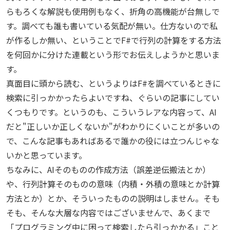
らもろくな解説も使用例もなく、折角の高機能が台無しで
す。調べても誰も書いている気配が無い。仕方ないので私
が作るしか無い、ということでF#で行列の計算をする方法
を何回かに分けた連載という形でお伝えしようかと思いま
す。
真面目に頭から読む、というよりはF#を調べているときに
検索に引っかかったらよいですね、ぐらいの記事にしてい
くつもりです。というのも、こういうレアな内容って、AI
だと"正しいか正しくないか"がわかりにくいことが多いの
で、こんな記事もあればあるで誰かの役には立つんじゃな
いかと思っています。
ちなみに、AIそのものの作成方法（誤差逆伝搬法とか）
や、行列計算そのものの意味（内積・外積の意味とか計算
方法とか）とか、そういったものの説明はしません。そも
そも、そんな大層な内容ではございませんで、あくまで
「プログラミング中に困って検索したら引っかかる」こと