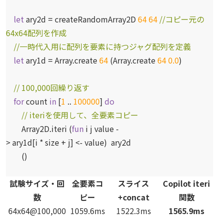
let
ary2d = createRandomArray2D
64
64
//コピー元の
64x64配列を作成
//一時代入用に配列を要素に持つジャグ配列を定義
let
ary1d = Array.create
64
(Array.create
64
0.0
)
// 100,000回繰り返す
for
count
in
[
1
..
100000
]
do
// iteriを使用して、全要素コピー
Array2D.iteri (
fun
i j value -
> ary1d[i * size + j] <- value) ary2d
()
試験サイズ・回
全要素コ
スライス
Copilot iteri
数
ピー
+concat
関数
64x64@100,000
1059.6ms
1522.3ms
1565.9ms