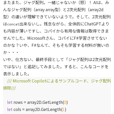
またまた、ジャグ配列。一緒じゃないか（怒）！ AIは、み
んなジャグ配列（array array型）と2次元配列（array2d
型）の違いが理解できていないようで。そして、2次元配列
は
出来ないし。残念ながら、全体的にChatGPTより
concat
も内容が薄いですし、コパイから有用な情報は取得できま
せんでした。Microsoftさん、コパイにF#学習させてない
のかな？いや、F#なんて、そもそも学習する材料が無いの
か・・・
いや、仕方ない、最終手段として「ジャグ配列は2次元配列
ではない」と追記してみました。すると、こんなコードを
表示しました。
/// Microsoft Copilotによるサンプルコード、ジャグ配列
排除///
let
rows = array2D.GetLength(
0
)
let
cols = array2D.GetLength(
1
)