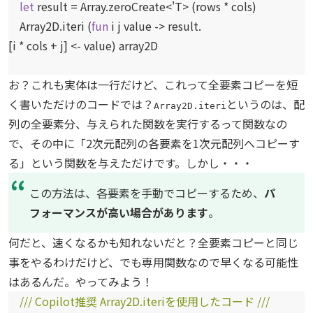
let
result = Array.zeroCreate<
'T
> (rows * cols)
Array2D.iteri (
fun
i j value -> result.
[i * cols + j] <- value) array2D
お？これも実体は一行だけど、これって全要素コピーを短
く書いただけのコードでは？
というのは、配
Array2D.iteri
列の全要素分、与えられた関数を実行するって関数なの
で、その中に「2次元配列の各要素を1次元配列へコピーす
る」という関数を与えただけです。しかし・・・
この方法は、各要素を手動でコピーするため、
パ
フォーマンスが高い場合があります
。
何だと、速くなるかも知れないだと？全要素コピーと同じ
事をやるわけだけど、でも専用関数なので早くなる可能性
はあるんだ。やってみよう！
/// Copilot推奨 Array2D.iteriを使用したコード ///