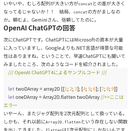
いやいや、むしろ配列が大きい方が
との差が大きく
concat
なってるじゃないか！！ 結局、
の方がましなの
concat
か。頼むよ、Geminiさん、信頼してたのに。
OpenAI ChatGPTの回答
次にChatGPTです。ChatGPTにはMicrosoftの資本が大量
に入っていますし、Googleよりも.NET言語が得意な可能
性はありますね。ということで、早速ChatGPTにも聞いて
みましたところ、次のようなコードを紹介されました。
/// OpenAI ChatGPT4によるサンプルコード ///
let
twoDArray = array2D [[
1
;
2
;
3
]; [
4
;
5
;
6
]; [
7
;
8
;
9
]]
let
oneDArray = Array2D.flatten twoDArray
//=>ここは
エラー
いやーん、またジャグ配列を2次元配列として扱っている。
しかも、それ以前に
という存在しない関数
Array2D.flatten
を出してきました。
は1次元配列にしかないんです
flatten