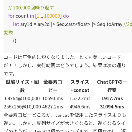
// 100,000回繰り返す
for
count
in
[
1
..
100000
]
do
let
ary1d = ary2d |> Seq.cast<float> |> Seq.toArray
//2
変換
()
コードは圧倒的に短くなりました。とても美しいコード
だ！！しかし、実行時間はどうでしょう。結果は次の通り
です。
試験サイズ・回
全要素コ
スライス
ChatGPTの一
数
ピー
+concat
行案
64x64@100,000
1059.6ms
1522.3ms
1917.7ms
256x256@10,000
4627.2ms
4946.6ms
31094.5ms
全要素コピーどころか、
を使用したスライスよりも
concat
遅い。しかも、配列サイズが大きくなると、遅くなるタイ
プのようだ。コードは極めてシンプルで、究極なのに、遅