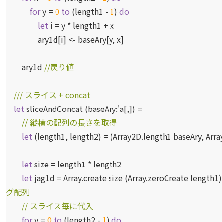
for
y =
0
to
(length1 -
1
)
do
let
i = y * length1 + x
ary1d[i] <- baseAry[y, x]
ary1d
//戻り値
/// スライス + concat
let
sliceAndConcat (baseAry:
'a
[,]) =
// 縦横の配列の長さを取得
let
(length1, length2) = (Array2D.length1 baseAry, Arr
let
size = length1 * length2
let
jag1d = Array.create size (Array.zeroCreate length1
グ配列
// スライス毎に代入
for
y =
0
to
(length2 -
1
)
do