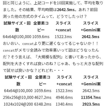
回と同じように、上記コードを10回実施して、平均を取り
ました。その結果、平均時間は
2642.5ms
。あれ？前回
測った他の方式のタイムって、どうでしたっけ？
試験サイズ・回
全要素コ
スライス
スライス
数
ピー
+concat
+Gemini案
64x64@100,000
1059.6ms
1522.3ms
2642.5ms
おいおい、
より更に遅くなってるじゃないか！！
concat
がメモリ全読みで効率悪いって話はどうなったん
concat
だ？そう言えば、「大規模な配列」と書いてあったから、
配列を大きくすれば良いのね？じゃあ、もっと大きな配列
で試せば良いかな？どれどれ・・・
試験サイズ・回
全要素コ
スライス
スライス
数
ピー
+concat
+Gemini案
64x64@100,000
1059.6ms
1522.3ms
2642.5ms
256x256@10,000
4627.2ms
4946.6ms
11354.7ms
1024x1024@200
6348.2ms
1340.4ms
2923.5ms