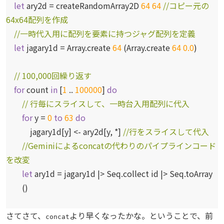
let
ary2d = createRandomArray2D
64
64
//コピー元の
64x64配列を作成
//一時代入用に配列を要素に持つジャグ配列を定義
let
jagary1d = Array.create
64
(Array.create
64
0.0
)
// 100,000回繰り返す
for
count
in
[
1
..
100000
]
do
// 行毎にスライスして、一時台入用配列に代入
for
y =
0
to
63
do
jagary1d[y] <- ary2d[y, *]
//行をスライスして代入
//Geminiによるconcatの代わりのパイプラインコード
を改変
let
ary1d = jagary1d |> Seq.collect id |> Seq.toArray
()
さてさて、
より早くなったかな。ということで、前
concat