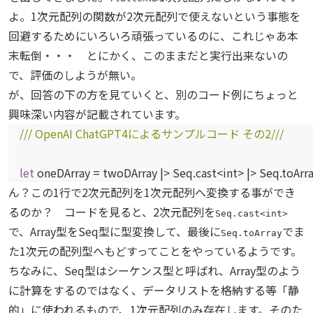
よ。1次元配列の関数が2次元配列で使えないという事態を
回避するためにいろいろ頑張っているのに、これじゃあ本
末転倒・・・ とにかく、このままだと実行出来ないの
で、評価のしようが無い。
が、回答の下の方を見ていくと、別のコード例にちょっと
興味深い内容が記載されています。
/// OpenAI ChatGPT4によるサンプルコード その2///
let
oneDArray = twoDArray |> Seq.cast<int> |> Seq.toArr
ん？この1行で2次元配列を1次元配列へ変換する事ができ
るのか？ コードを見ると、2次元配列を
Seq.cast<int>
で、Array型をSeq型に型変換して、最後に
でま
Seq.toArray
た1次元の配列型へもどすってことをやっているようです。
ちなみに、Seq型はシーケンス型と呼ばれ、Array型のよう
に計算をするのではなく、データリストを格納する等「静
的」に使われるもので、1次元配列のみ存在します。そのた