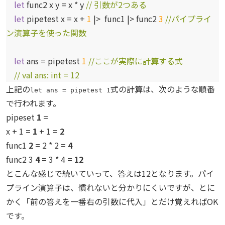
let
func2 x y = x * y
// 引数が2つある
let
pipetest x = x +
1
|> func1 |> func2
3
//パイプライ
ン演算子を使った関数
let
ans = pipetest
1
//ここが実際に計算する式
// val ans: int = 12
上記の
式の計算は、次のような順番
let ans = pipetest 1
で行われます。
pipeset
1
=
x + 1 =
1
+ 1 =
2
func1
2
= 2 * 2 =
4
func2 3
4
= 3 * 4 =
12
とこんな感じで続いていって、答えは12となります。パイ
プライン演算子は、慣れないと分かりにくいですが、とに
かく「前の答えを一番右の引数に代入」とだけ覚えればOK
です。