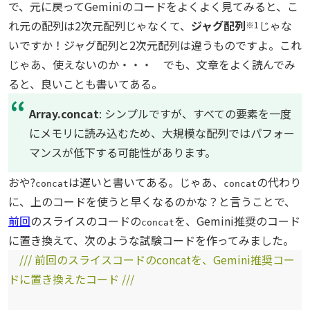
で、元に戻ってGeminiのコードをよくよく見てみると、こ
れ元の配列は2次元配列じゃなくて、
ジャグ配列
じゃな
※1
いですか！ジャグ配列と2次元配列は違うものですよ。これ
じゃあ、使えないのか・・・ でも、文章をよく読んでみ
ると、良いことも書いてある。
Array.concat
: シンプルですが、すべての要素を一度
にメモリに読み込むため、大規模な配列ではパフォー
マンスが低下する可能性があります。
おや?
は遅いと書いてある。じゃあ、
の代わり
concat
concat
に、上のコードを使うと早くなるのかな？と言うことで、
前回
のスライスのコードの
を、Gemini推奨のコード
concat
に置き換えて、次のような試験コードを作ってみました。
/// 前回のスライスコードのconcatを、Gemini推奨コー
ドに置き換えたコード ///