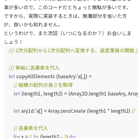
事が多いので、このコードだとちょっと無駄が多いです。
ですから、実際に実装するときは、無灘部分を省いた方
が、良いかも知れません。
というわけで、また次回（いつになるのか？）お会いしま
しょう！
/// 2次元配列から1次元配列へ変換する、速度重視の関数 //
/// 単純に各要素を代入
let
copyAllElements (baseAry:
'a
[,]) =
// 縦横の配列の長さを取得
let
(length1, length2) = (Array2D.length1 baseAry, Arr
let
ary1d:
'a
[] = Array.zeroCreate (length1 * length2)
/
// 各要素を代入
for
x =
0
to
(length2 -
1
)
do