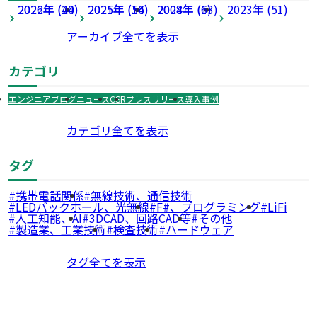
2026年 (40)
2022年 (24)
2025年 (54)
2021年 (16)
2024年 (63)
2008年 (1)
2023年 (51)
アーカイブ全てを表示
カテゴリ
エンジニアブログ
ニュース
CSR
プレスリリース
導入事例
カテゴリ全てを表示
タグ
携帯電話関係
無線技術、通信技術
LEDバックホール、光無線
F#、プログラミング
LiFi
人工知能、AI
3DCAD、回路CAD等
その他
製造業、工業技術
検査技術
ハードウェア
タグ全てを表示